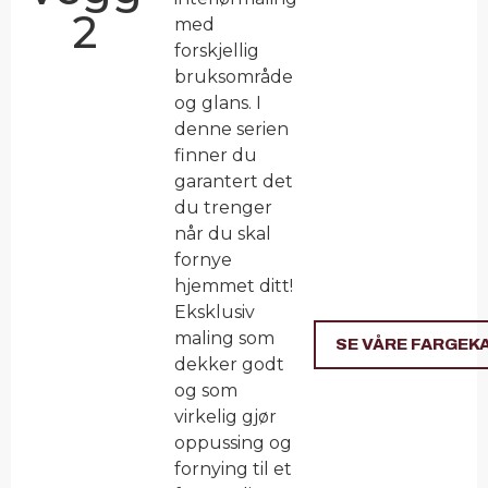
2
med
forskjellig
bruksområde
og glans. I
denne serien
finner du
garantert det
du trenger
når du skal
fornye
hjemmet ditt!
Eksklusiv
maling som
SE VÅRE FARGEK
dekker godt
og som
virkelig gjør
oppussing og
fornying til et