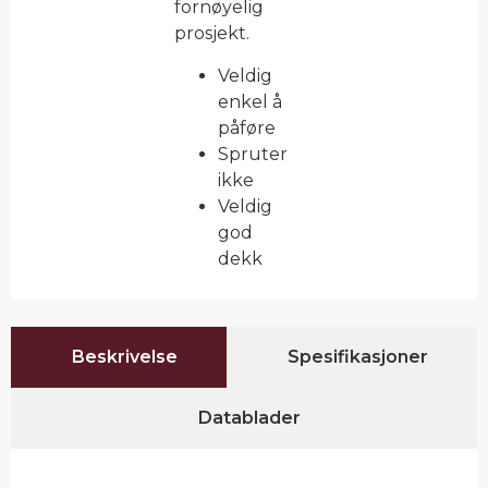
fornøyelig
prosjekt.
Veldig
enkel å
påføre
Spruter
ikke
Veldig
god
dekk
Beskrivelse
Spesifikasjoner
Datablader