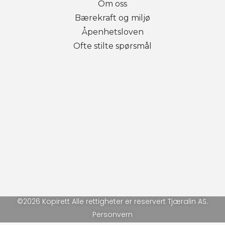
Om oss
Bærekraft og miljø
Åpenhetsloven
Ofte stilte spørsmål
©2026 Kopirett Alle rettigheter er reservert Tjæralin AS.
Personvern