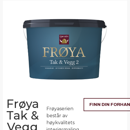
Frøya
FINN DIN FORHA
Frøyaserien
Tak &
består av
Vegg
høykvalitets
interiørmaling